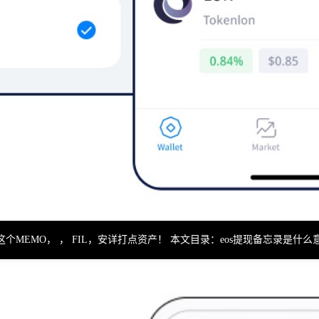
这个MEMO， ， FIL，安详打点资产！ 本文目录：eos提现备忘录是什